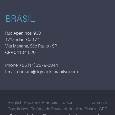
BRASIL
Rua Apeninos, 930
17º andar - CJ 174
Vila Mariana, São Paulo - SP
CEP 04104-020
Phone: +55 (11) 2579-0844
Email: contato@dgmaxinteractive.com
English
Español
Français
Türkçe
Termos e
Condições
Política de Privacidade
Anti-Spam
LGPD